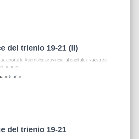
 del trienio 19-21 (II)
ue aporta la Asamblea provincial al capítulo? Nuestros
responden.
 hace
5 años
e del trienio 19-21