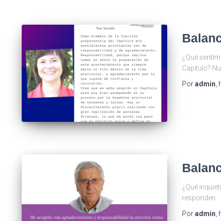
Balanc
¿Qué sentimi
Capítulo? N
Por
admin
,
Balance
¿Qué inquiet
responden
Por
admin
,