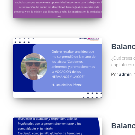
Balance
¿Qué crees q
capitulares 
Por
admin
,
Balanc