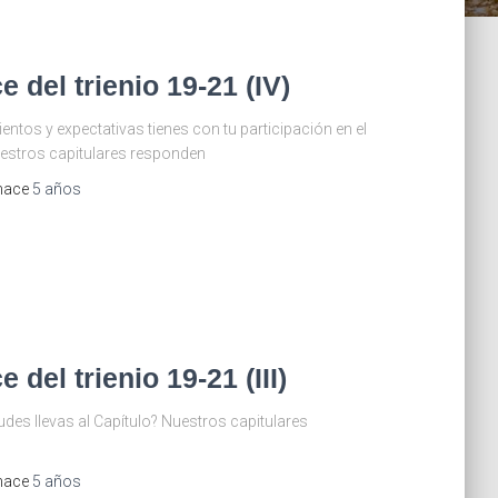
e del trienio 19-21 (IV)
entos y expectativas tienes con tu participación en el
uestros capitulares responden
 hace
5 años
 del trienio 19-21 (III)
udes llevas al Capítulo? Nuestros capitulares
 hace
5 años