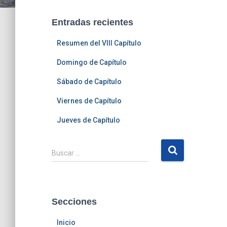
Entradas recientes
Resumen del VIII Capítulo
Domingo de Capítulo
Sábado de Capítulo
Viernes de Capítulo
Jueves de Capítulo
B
Buscar …
u
s
c
a
Secciones
r
:
Inicio